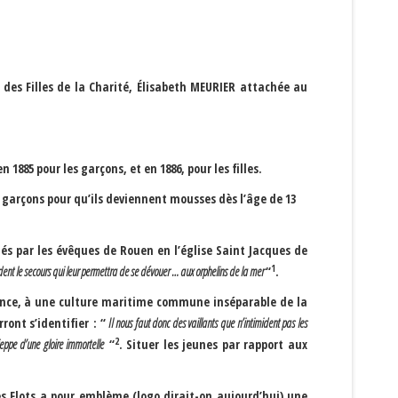
des Filles de la Charité
, Élisabeth MEURIER attachée au
en 1885 pour les garçons, et en 1886, pour les filles.
x garçons pour qu’ils deviennent mousses dès l’âge de 13
hés par les évêques de Rouen en l’église Saint Jacques de
1
endent le secours qui leur permettra de se dévouer … aux orphelins de la mer
“
.
ence, à une
culture maritime commune
inséparable de la
ront s’identifier : “
Il nous faut donc des vaillants que n’intimident pas les
2
ieppe d’une gloire immortelle
“
. Situer les jeunes par rapport aux
s Flots
a pour emblème (logo dirait-on aujourd’hui) une