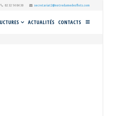
02 32 14 04 30
secretariat2@notredamedesflots.com
UCTURES
ACTUALITÉS
CONTACTS