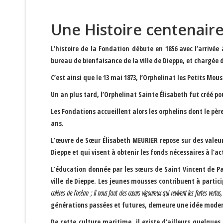
Une Histoire centenaire
L’histoire de la Fondation débute en 1856 avec l’arriv
bureau de bienfaisance de la ville de Dieppe, et chargée d
C’est ainsi que le 13 mai 1873,
l’Orphelinat les Petits Mous
Un an plus tard,
l’Orphelinat Sainte Élisabeth
fut créé pou
Les Fondations accueillent alors les orphelins dont le pè
ans.
L’œuvre de Sœur Élisabeth MEURIER repose sur des valeurs
Dieppe et qui visent à obtenir les fonds nécessaires à l’ac
L’éducation donnée par les sœurs de Saint Vincent de Pa
ville de Dieppe. Les jeunes mousses contribuent à particip
colères de l’océan ; il nous faut des cœurs vigoureux qui revivent les fortes vertu
générations passées et futures, demeure une idée moderne.
De cette culture maritime, il existe d’ailleurs quelques