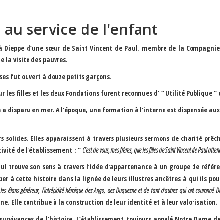
 au service de l'enfant
ée à Dieppe d’une sœur de Saint Vincent de Paul, membre de la
Compagnie 
e la visite des pauvres.
ses
fut ouvert à douze petits garçons.
r les filles et les deux Fondations furent reconnues d’ “
Utilité Publique
“ 
re a disparu en mer. A l’époque, une formation à l’interne est dispensée au
 solides. Elles apparaissent à travers plusieurs sermons de charité prêc
tivité de l’établissement : “
C’est de vous, mes frères, que les filles de Saint Vincent de Paul att
ul trouve son sens à travers l’idée d’appartenance à un groupe de référ
er à cette histoire dans la lignée de leurs illustres ancêtres à qui ils pour
s, les élans généreux, l’intrépidité héroïque des Ango, des Duquesne et de tant d’autres qui ont couronné D
 Elle contribue à la construction de leur identité et à leur valorisation.
 survivances de l’histoire. L’établissement toujours appelé
Notre Dame de